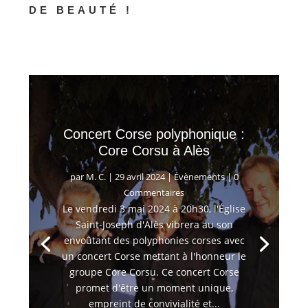
DE BEAUTÉ !
Concert Corse polyphonique :
Core Corsu à Alès
par
M. C.
|
29 avril 2024
|
Évènements
| 0
Commentaires
Le vendredi 3 mai 2024 à 20h30, l'Église
Saint-Joseph d'Alès vibrera au son
envoûtant des polyphonies corses avec
un concert Corse mettant à l'honneur le
groupe Core Corsu. Ce concert Corse
promet d'être un moment unique,
empreint de convivialité et...